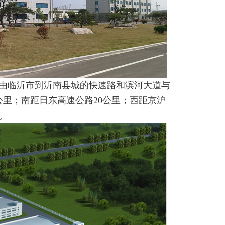
，由临沂市到沂南县城的快速路和滨河大道与
公里；南距日东高速公路20公里；西距京沪
。