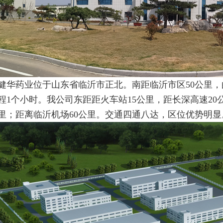
健华药业位于山东省临沂市正北。南距临沂市区50公里
程1个小时。我公司东距距火车站15公里，距长深高速20
公里；距离临沂机场60公里。交通四通八达，区位优势明显